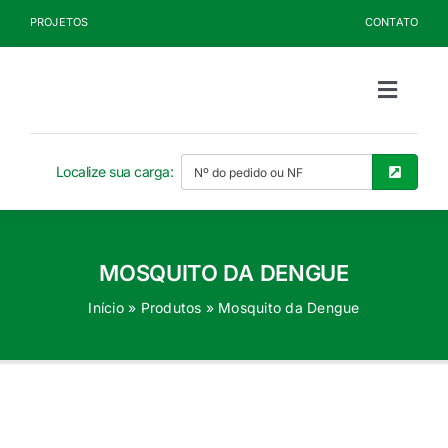
Ir
PROJETOS
CONTATO
para
o
conteúdo
Toggle
Naviga
Sobre a Kelldrin
Localize sua carga:
Produtos
MOSQUITO DA DENGUE
Documentos
Início
»
Produtos
»
Mosquito da Dengue
Blog
Seja Cliente