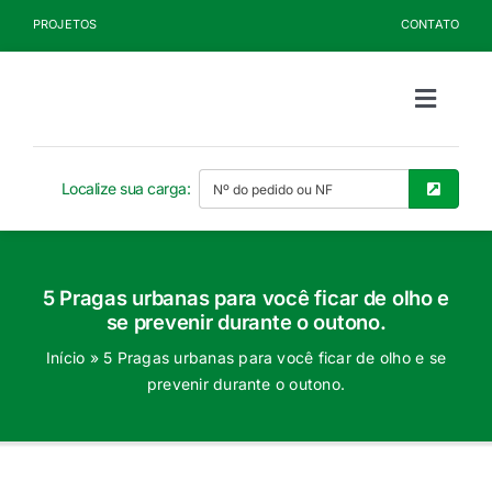
Ir
PROJETOS
CONTATO
para
o
conteúdo
Toggle
Naviga
Sobre a Kelldrin
Localize sua carga:
Produtos
5 Pragas urbanas para você ficar de olho e
Documentos
se prevenir durante o outono.
Início
»
5 Pragas urbanas para você ficar de olho e se
Blog
prevenir durante o outono.
Seja Cliente