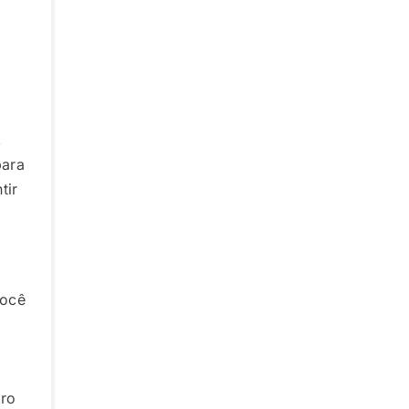
,
para
tir
você
uro