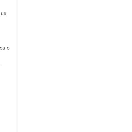
que
rca o
.