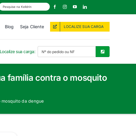
Blog
Seja Cliente
LOCALIZE SUA CARGA
Localize sua carga:
ua família contra o mosquito
a o mosquito da dengue