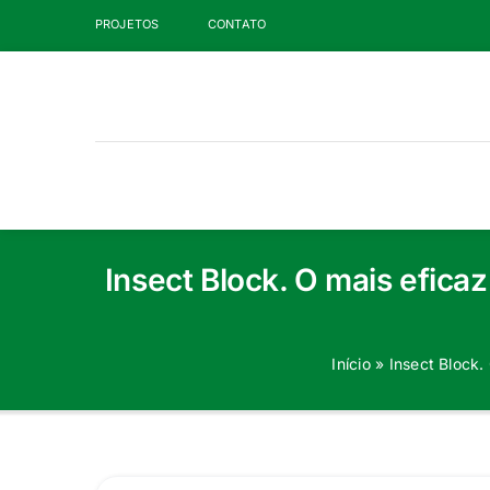
Ir
PROJETOS
CONTATO
para
o
conteúdo
Insect Block. O mais eficaz
Início
»
Insect Block.