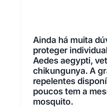
Ainda há muita dú
proteger individu
Aedes aegypti, vet
chikungunya. A gr
repelentes dispon
poucos tem a mesm
mosquito.