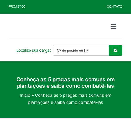
Ir
PROJETOS
CONTATO
para
o
conteúdo
Toggle
Naviga
Sobre a Kelldrin
Localize sua carga:
Produtos
Conheça as 5 pragas mais comuns em
Documentos
plantações e saiba como combatê-las
Início
»
Conheça as 5 pragas mais comuns em
Blog
plantações e saiba como combatê-las
Seja Cliente