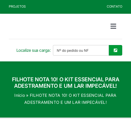
Ir
PROJETOS
CONTATO
para
o
conteúdo
Toggle
Naviga
Sobre a Kelldrin
Localize sua carga:
Produtos
FILHOTE NOTA 10! O KIT ESSENCIAL PARA
Documentos
ADESTRAMENTO E UM LAR IMPECÁVEL!
Início
»
FILHOTE NOTA 10! O KIT ESSENCIAL PARA
Blog
ADESTRAMENTO E UM LAR IMPECÁVEL!
Seja Cliente