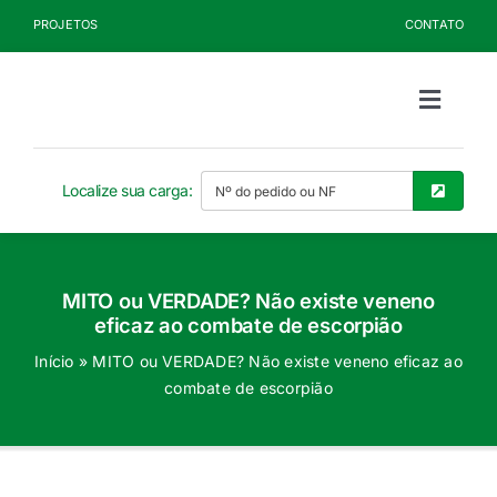
Ir
PROJETOS
CONTATO
para
o
conteúdo
Toggle
Naviga
Sobre a Kelldrin
Localize sua carga:
Produtos
MITO ou VERDADE? Não existe veneno
Documentos
eficaz ao combate de escorpião
Início
»
MITO ou VERDADE? Não existe veneno eficaz ao
Blog
combate de escorpião
Seja Cliente