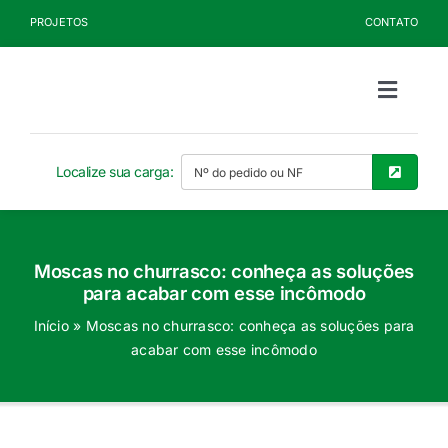
Ir
PROJETOS
CONTATO
para
o
conteúdo
Toggle
Naviga
Sobre a Kelldrin
Localize sua carga:
Produtos
Moscas no churrasco: conheça as soluções
Documentos
para acabar com esse incômodo
Início
»
Moscas no churrasco: conheça as soluções para
Blog
acabar com esse incômodo
Seja Cliente