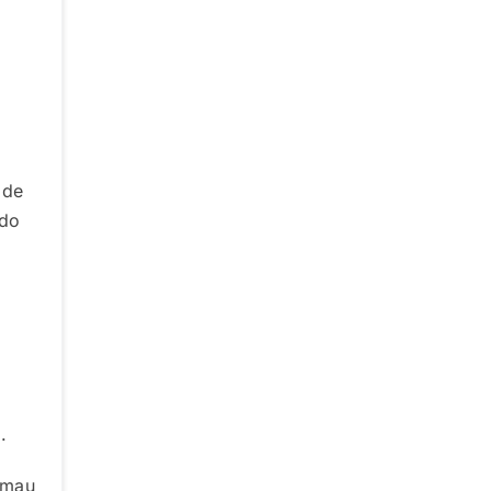
 de
 do
.
 mau