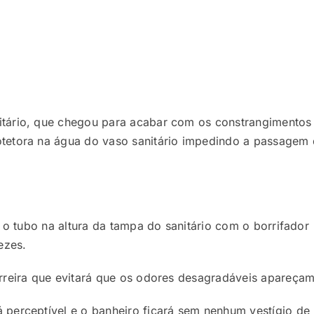
itário, que chegou para acabar com os constrangimentos
otetora na água do vaso sanitário impedindo a passagem
e o tubo na altura da tampa do sanitário com o borrifador
ezes.
rreira que evitará que os odores desagradáveis apareçam
 perceptível e o banheiro ficará sem nenhum vestígio de