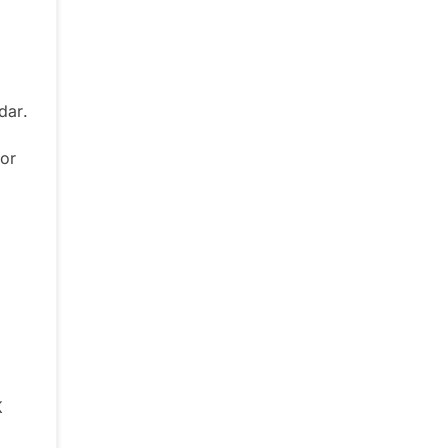
dar.
or
K