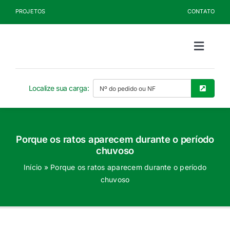
Ir
PROJETOS
CONTATO
para
o
conteúdo
Toggle
Naviga
Sobre a Kelldrin
Localize sua carga:
Produtos
Porque os ratos aparecem durante o período
Documentos
chuvoso
Início
»
Porque os ratos aparecem durante o período
Blog
chuvoso
Seja Cliente