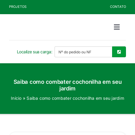
Ir
PROJETOS
CONTATO
para
o
conteúdo
Toggle
Naviga
Sobre a Kelldrin
Localize sua carga:
Produtos
Saiba como combater cochonilha em seu
Documentos
jardim
Início
»
Saiba como combater cochonilha em seu jardim
Blog
Seja Cliente