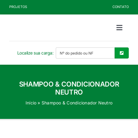
Ir
PROJETOS
CONTATO
para
o
conteúdo
Toggle
Naviga
Sobre a Kelldrin
Localize sua carga:
Produtos
SHAMPOO & CONDICIONADOR
Documentos
NEUTRO
Início
»
Shampoo & Condicionador Neutro
Blog
Seja Cliente