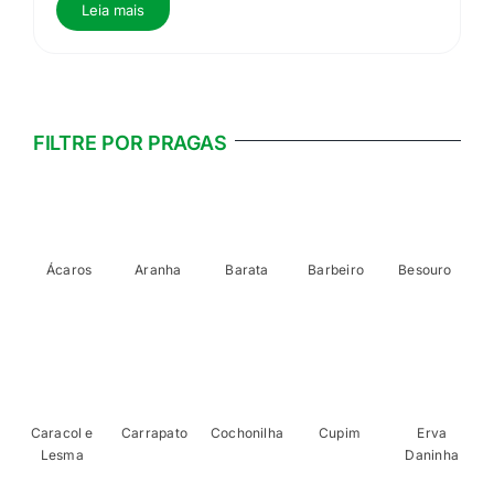
Leia mais
FILTRE POR PRAGAS
Ácaros
Aranha
Barata
Barbeiro
Besouro
Caracol e
Carrapato
Cochonilha
Cupim
Erva
Lesma
Daninha