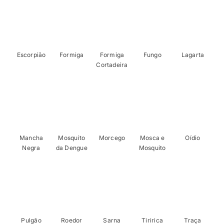
Escorpião
Formiga
Formiga
Fungo
Lagarta
Cortadeira
Mancha
Mosquito
Morcego
Mosca e
Oídio
Negra
da Dengue
Mosquito
Pulgão
Roedor
Sarna
Tiririca
Traça