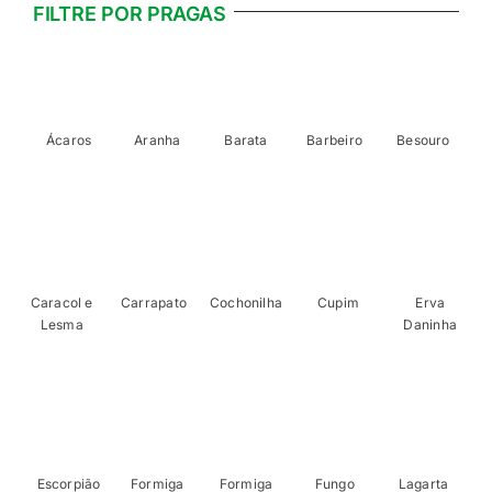
FILTRE POR PRAGAS
Ácaros
Aranha
Barata
Barbeiro
Besouro
Caracol e
Carrapato
Cochonilha
Cupim
Erva
Lesma
Daninha
Escorpião
Formiga
Formiga
Fungo
Lagarta