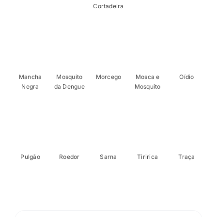
Cortadeira
Mancha
Mosquito
Morcego
Mosca e
Oídio
Negra
da Dengue
Mosquito
Pulgão
Roedor
Sarna
Tiririca
Traça