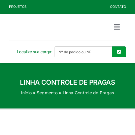
Ir
PROJETOS
CONTATO
para
o
conteúdo
Toggle
Naviga
Sobre a Kelldrin
Localize sua carga:
Produtos
LINHA CONTROLE DE PRAGAS
Documentos
Início
»
Segmento
»
Linha Controle de Pragas
Blog
Seja Cliente