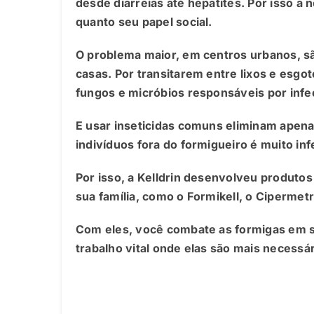
desde diarreias até hepatites. Por isso a
quanto seu papel social.
O problema maior, em centros urbanos, s
casas. Por transitarem entre lixos e esgot
fungos e micróbios responsáveis por infe
E usar inseticidas comuns eliminam apen
indivíduos fora do formigueiro é muito inf
Por isso, a Kelldrin desenvolveu produto
sua família, como o Formikell, o Cipermet
Com eles, você combate as formigas em s
trabalho vital onde elas são mais necessá