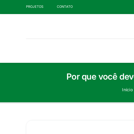
Ir
PROJETOS
CONTATO
para
o
conteúdo
Por que você dev
Início