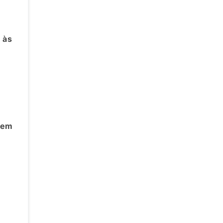
e
 às
e
gem