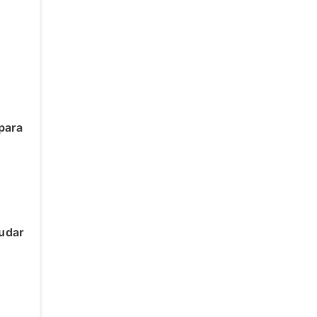
para
judar