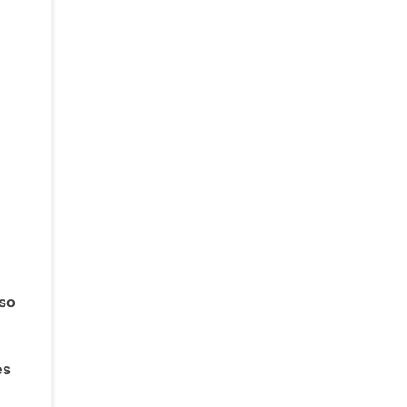
so
es