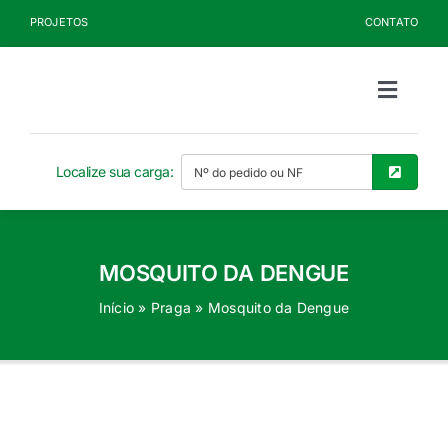
Ir
PROJETOS
CONTATO
para
o
conteúdo
Toggle
Naviga
Sobre a Kelldrin
Localize sua carga:
Produtos
MOSQUITO DA DENGUE
Documentos
Início
»
Praga
»
Mosquito da Dengue
Blog
Seja Cliente