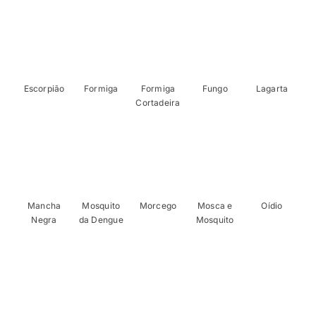
Escorpião
Formiga
Formiga
Fungo
Lagarta
Cortadeira
Mancha
Mosquito
Morcego
Mosca e
Oídio
Negra
da Dengue
Mosquito