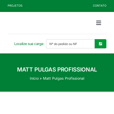
Ir
PROJETOS
CONTATO
para
o
conteúdo
Toggle
Naviga
Sobre a Kelldrin
Localize sua carga:
Produtos
MATT PULGAS PROFISSIONAL
Documentos
Início
»
Matt Pulgas Profissional
Blog
Seja Cliente